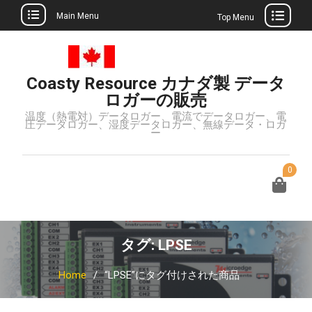
Main Menu
Top Menu
Skip
to
content
Coasty Resource カナダ製 データ
ロガーの販売
温度（熱電対）データロガー、電流でデータロガー、電
圧データロガー、湿度データロガー、無線データ・ロガ
ー
0
タグ:
LPSE
Home
“LPSE”にタグ付けされた商品