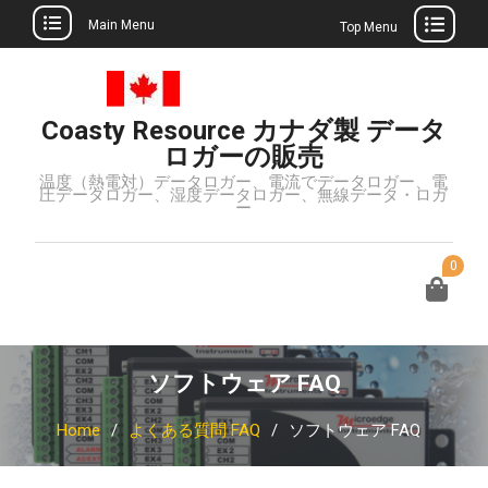
Main Menu
Top Menu
Skip
to
content
Coasty Resource カナダ製 データ
ロガーの販売
温度（熱電対）データロガー、電流でデータロガー、電
圧データロガー、湿度データロガー、無線データ・ロガ
ー
0
ソフトウェア FAQ
Home
よくある質問 FAQ
ソフトウェア FAQ