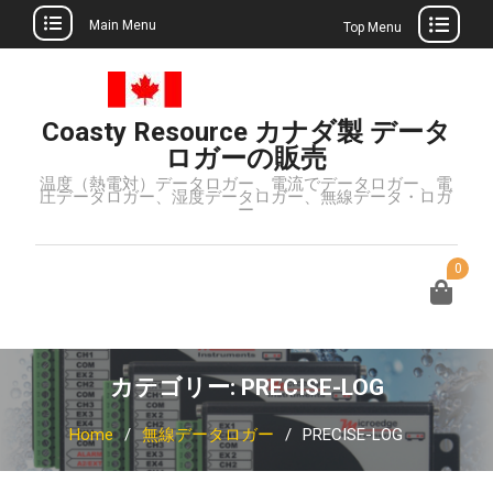
Main Menu
Top Menu
Skip
to
content
Coasty Resource カナダ製 データ
ロガーの販売
温度（熱電対）データロガー、電流でデータロガー、電
圧データロガー、湿度データロガー、無線データ・ロガ
ー
0
カテゴリー:
PRECISE-LOG
Home
無線データロガー
PRECISE-LOG