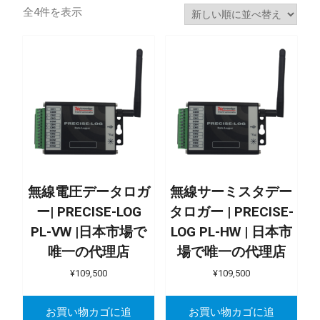
新
全4件を表示
し
い
順
無線電圧データロガ
無線サーミスタデー
ー| PRECISE-LOG
タロガー | PRECISE-
PL-VW |日本市場で
LOG PL-HW | 日本市
唯一の代理店
場で唯一の代理店
¥
109,500
¥
109,500
お買い物カゴに追
お買い物カゴに追