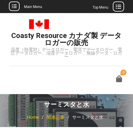
Main Menu
Top Menu
Skip
to
content
Coasty Resource カナダ製 データ
ロガーの販売
温度（熱電対）データロガー、電流でデータロガー、電
圧データロガー、湿度データロガー、無線データ・ロガ
ー
0
サーミスタと水
Home
関連記事
サーミスタと水