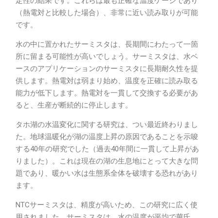
定性の結果です。これらは最も正確な温度ゲージであり
（熱電対と比較した場合）、非常に近い読み取りが可能
です。
水の中に置かれたサーミスタは、長期間にわたって一箇
所に留まる可能性が高いでしょう。サーミスタは、水ベ
ースのアプリケーションのサーミスタに長期耐久性を提
供します。熱電対は弱まり始め、温度を正確に読み取る
能力が低下します。熱電対を一貫して交換する必要があ
ると、生産が断続的に停止します。
タホ湖の水温変化に関する研究は、つい最近終わりまし
た。地球温暖化が湖の温度上昇の原因であることを示唆
する40年の研究でした（過去40年間に一貫して上昇があ
りました）。これは現在の湖の生息地にとって大きな問
題であり、暖かい水は生態系全体を破壊する恐れがあり
ます。
NTCサーミスタは、精度が高いため、この研究に広く使
用されました。サーミスタは、水の温度が平均で華氏